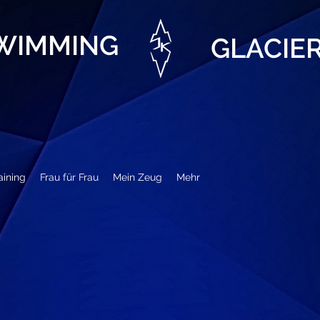
SWIMMING
GLACIE
aining
Frau für Frau
Mein Zeug
Mehr