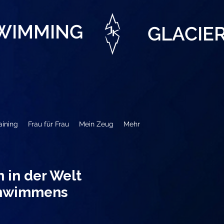
SWIMMING
GLACIE
aining
Frau für Frau
Mein Zeug
Mehr
in der Welt
chwimmens