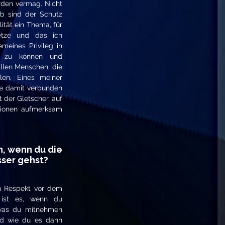
rden vermag. Nicht
b sind der Schutz
ität ein Thema, für
etze und das ich
emeines Privileg in
 zu können und
llen Menschen, die
ilen. Eines meiner
e damit verbunden
t der Gletscher, auf
tionen aufmerksam
n, wenn du die
sser gehst?
en Respekt vor dem
 ist es, wenn du
, was du mitnehmen
nd wie du es dann