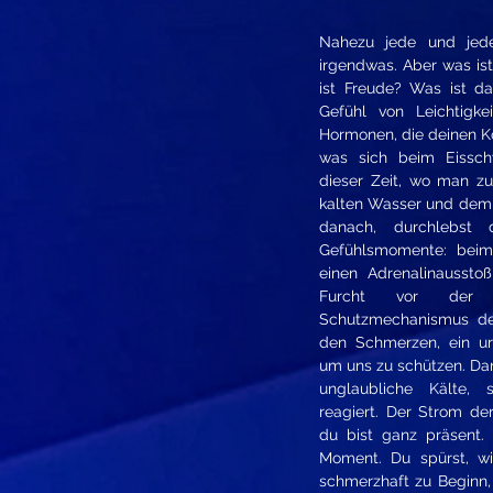
Nahezu jede und jede
irgendwas. Aber was is
ist Freude? Was ist d
Gefühl von Leichtigke
Hormonen, die deinen Kö
was sich beim Eissch
dieser Zeit, wo man z
kalten Wasser und dem
danach, durchlebst 
Gefühlsmomente: beim
einen Adrenalinaussto
Furcht vor der K
Schutzmechanismus dei
den Schmerzen, ein ur
um uns zu schützen. Dan
unglaubliche Kälte,
reagiert. Der Strom de
du bist ganz präsent.
Moment. Du spürst, wi
schmerzhaft zu Beginn,