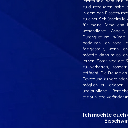
leichtsinnig daraufhin 
zu durchqueren, habe i
in dem das Eisschwimme
zu einer Schlüsselrolle
für meine Ärmelkanal
wesentlicher Aspekt,
Durchquerung würde
bedeuten. Ich habe im
festgestellt, wenn i
möchte, dann muss ic
lernen. Somit war der 
zu verharren, sonde
entfacht. Die Freude an
Bewegung zu verbinden.
möglich zu erleben. 
unglaubliche Bereic
erstaunliche Veränderun
Ich möchte euch 
Eisschwi