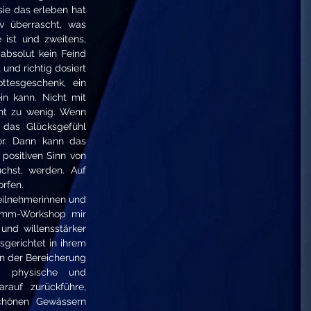
sie das erleben hat
iv überrascht, was
 ist und zweitens,
absolut kein Feind
 und richtig dosiert
ttesgeschenk, ein
ein kann. Nicht mit
cht zu wenig. Wenn
 das Glücksgefühl
or. Dann kann das
positiven Sinn von
chst, werden. Auf
orfen.
Teilnehmerinnen und
imm-Workshop mir
 und willensstärker
sgerichtet in ihrem
n der Bereicherung
e physische und
rauf zurückführe,
chönen Gewässern