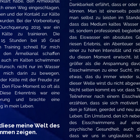
erklärt habe, den Ärmelkanal
Dankbarkeit erfährt, dass er oder 
ch einen Weg eingeschlagen,
können. Man ist einerseits posit
n und der Kontakt zur Kälte
man selbst zu leisten im Stande
 wurden. Bei der Vorbereitung
dass das Medium kaltes Wasser 
-Durchquerung 2015 war ein
ist, sondern professionell begleitet
 Kälte zu trainieren. Die
das Eiswasser ein absolutes Go
 15 Stunden bei 16 Grad
riesen Erlebnis, ein Abenteuer s
 Training schnell für mich
einer zu hohen Intensität und ni
ch den Ärmelkanal schaffen
du diesen Moment erwischt, ist
h auch im Kalten schwimmen
größer als die Anspannung dav
Wunsch, nicht nur im Wasser
Eisschwimmen zu einer Sucht, im 
rn mich darin zu bewegen,
etwas, das du immer wieder su
 der Kälte mit der Freude zur
dieser Welle wirst du nicht abgew
 Den Flow-Moment so oft als
Nicht selten kommt es vor, dass 
Diese Erkenntnis war eine
Teilnehmer nach einem Eisschw
herung und brachte eine
erzählen, dass sie sich motiviert
g in mein Leben.
den je fühlen, geerdet und neu au
Leben. Ein Umstand, den ich nebe
des Eisschwimmens auf ein
diese meine Welt des
psychische Gesundheit, auch da
mmen zeigen.
dass wir uns in unglaublich s