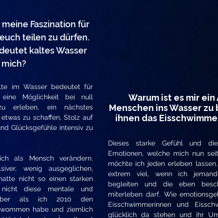
, meine Faszination für
euch teilen zu dürfen.
deutet kaltes Wasser
r mich?
lte im Wasser bedeutet für
Warum ist es mir ein
 eine Möglichkeit bei null
Menschen ins Wasser zu 
u erleben, ein nächstes
ihnen das Eisschwimme
 etwas zu schaffen, Stolz auf
und Glücksgefühle intensiv zu
Dieses starke Gefühl und die 
Emotionen, welche mich nun seit
ich als Mensch verändern.
möchte ich jeden erleben lassen.
siver, wenig ausgeglichen,
extrem viel, wenn ich jemand
 hatte nicht so einen starken
begleiten und die eben besc
 nicht diese mentale und
miterleben darf. Wie emotionsge
 Aber als ich 2010 den
Eisschwimmerinnen und Eissc
chwommen habe und ziemlich
glücklich da stehen und ihr Um