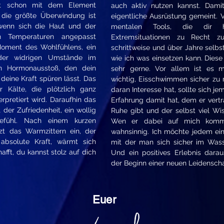
st schon mit dem Element
auch aktiv nutzen kannst. Damit
 die größte Überwindung ist
eigentliche Ausrüstung gemeint. 
wenn sich die Haut und der
mentalen Tools, die dir h
n Temperaturen angepasst
Extremsituationen zu Recht zu
 Moment des Wohlfühlens, ein
schrittweise und über Jahre selb
der widrigen Umstände im
wie ich was einsetzen kann. Diese 
in Hormonausstoß, den dein
sehr gerne. Vor allem ist es 
 deine Kraft spüren lässt. Das
wichtig, Eisschwimmen sicher zu 
r Kälte, die plötzlich ganz
daran Interesse hat, sollte sich j
rpretiert wird. Daraufhin das
Erfahrung damit hat, dem er vert
er Zufriedenheit, ein wollig
Ruhe gibt und der selbst viel Wis
efühl. Nach einem kurzen
Wen er dabei auf mich kommt
zt das Warmzittern ein, der
wahnsinnig. Ich möchte jedem ei
absolute Kraft, wärmt sich
mit der man sich sicher im Was
afft, du kannst stolz auf dich
Und ein positives Erlebnis dara
der Beginn einer neuen Leidenscha
Euer