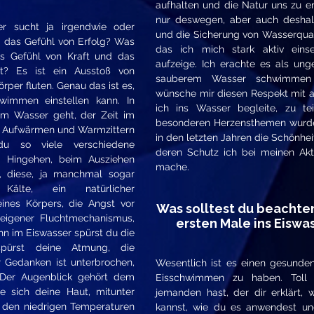
aufhalten und die Natur uns zu e
nur deswegen, aber auch deshal
r sucht ja irgendwie oder
und die Sicherung von Wasserqual
t das Gefühl von Erfolg? Was
das ich mich stark aktiv eins
as Gefühl von Kraft und das
aufzeige. Ich erachte es als ung
it? Es ist ein Ausstoß von
sauberem Wasser schwimmen
rper fluten. Genau das ist es,
wünsche mir diesen Respekt mit a
wimmen einstellen kann. In
ich ins Wasser begleite, zu te
um Wasser geht, der Zeit im
besonderen Herzensthemen wurd
 Aufwärmen und Warmzittern
in den letzten Jahren die Schönhei
du so viele verschiedene
deren Schutz ich bei meinen Ak
 Hingehen, beim Ausziehen
mache.
ß, diese, ja manchmal sogar
älte, ein natürlicher
nes Körpers, die Angst vor
Was solltest du beachte
eigener Fluchtmechanismus,
ersten Male ins Eiswa
n im Eiswasser spürst du die
 spürst deine Atmung, die
r Gedanken ist unterbrochen,
Wesentlich ist es einen gesund
 Der Augenblick gehört dem
Eisschwimmen zu haben. Toll
e sich deine Haut, mitunter
jemanden hast, der dir erklärt
 den niedrigen Temperaturen
kannst, wie du es anwendest u